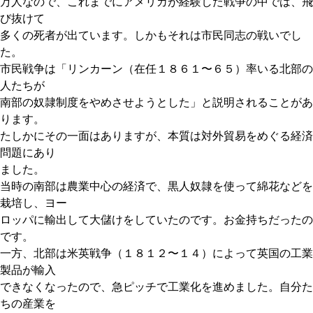
万人なので、これまでにアメリカが経験した戦争の中では、飛
び抜けて
多くの死者が出ています。しかもそれは市民同志の戦いでし
た。
市民戦争は「リンカーン（在任１８６１〜６５）率いる北部の
人たちが
南部の奴隷制度をやめさせようとした」と説明されることがあ
ります。
たしかにその一面はありますが、本質は対外貿易をめぐる経済
問題にあり
ました。
当時の南部は農業中心の経済で、黒人奴隷を使って綿花などを
栽培し、ヨー
ロッパに輸出して大儲けをしていたのです。お金持ちだったの
です。
一方、北部は米英戦争（１８１２〜１４）によって英国の工業
製品が輸入
できなくなったので、急ピッチで工業化を進めました。自分た
ちの産業を