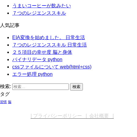
うまいコーヒーが飲みたい
７つのレジエンススキル
人気記事
EIA変換を始めました。
日常生活
７つのレジエンススキル
日常生活
２５項目の幸せ度
脳と身体
バイナリデータ
python
cssファイルについて
web(html+css)
エラー処理
python
検索:
タグ
習慣
脳
| プライバシーポリシー
| 会社概要 |
Copyright © エムケーシステム. All Rights 