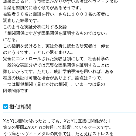
成果によると、うつ病にかかりやすい若者はヘヴィ・メタル
音楽を習慣的に聴く傾向があるそうです。
被験者５０名と面談を行い、さらに１０００名の若者に
調査した結果です。
このような実証分析に対する反論
「相関関係にすぎず因果関係を証明するものではない」
になる。
この指摘を受けると、実証分析に携わる研究者は「仰せ
のとうりです。」としか返せません。
完全にコントロールされた実験は別にして、社会科学の
一般的な実証分析では完璧な因果関係を証明することは
難しいからです。ただし、統計学的手法を用いれば、ある
程度の検証は可能な場合があります。論点は２つで、
一つは擬似相関（見せかけの相関）、いま一つは逆の
因果関係です
擬似相関
XとYに相関があったとしても、XとYに直接に関係がなく
第３の要因ZがXとYに共通して影響しているケースです。
うつ病とヘヴィ・メタルの関係では、たとえばストレスを