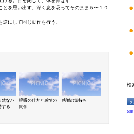
上げる。目を閉じて、体を伸ばす
ことを思い出す。深く息を吸ってそのまま５〜１０
を逆にして同じ動作を行う。
検索
自然なバ
呼吸の仕方と感情の
感謝の気持ち
タ
持する
関係
習慣