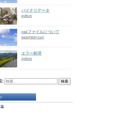
バイナリデータ
python
cssファイルについて
web(html+css)
エラー処理
python
:
グ
脳