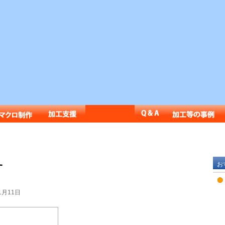
す
お
1月11日