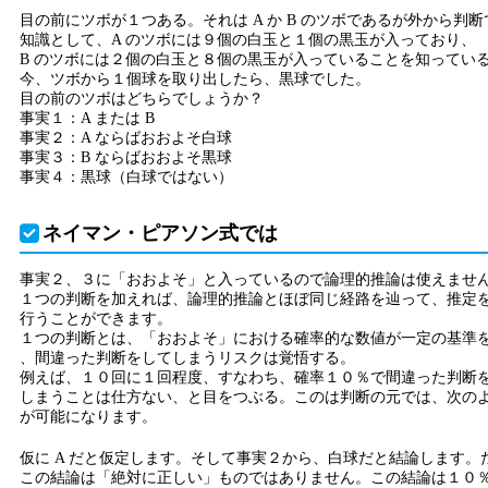
目の前にツボが１つある。それは A か B のツボであるが外から判
知識として、A のツボには９個の白玉と１個の黒玉が入っており、
B のツボには２個の白玉と８個の黒玉が入っていることを知ってい
今、ツボから１個球を取り出したら、黒球でした。
目の前のツボはどちらでしょうか？
事実１：A または B
事実２：A ならばおおよそ白球
事実３：B ならばおおよそ黒球
事実４：黒球（白球ではない）
ネイマン・ピアソン式では
事実２、３に「おおよそ」と入っているので論理的推論は使えませ
１つの判断を加えれば、論理的推論とほぼ同じ経路を辿って、推定
行うことができます。
１つの判断とは、「おおよそ」における確率的な数値が一定の基準
、間違った判断をしてしまうリスクは覚悟する。
例えば、１０回に１回程度、すなわち、確率１０％で間違った判断
しまうことは仕方ない、と目をつぶる。このは判断の元では、次の
が可能になります。
仮に A だと仮定します。そして事実２から、白球だと結論します。
この結論は「絶対に正しい」ものではありません。この結論は１０