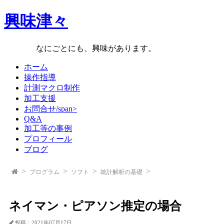
興味津々
なにごとにも、興味があります。
ホーム
操作指導
計測マクロ制作
加工支援
お問合せ/span>
Q&A
加工等の事例
プロフィール
ブログ
プログラム
ソフト
統計解析の基礎
ネイマン・ピアソン推定の場合
投稿：2021年07月17日