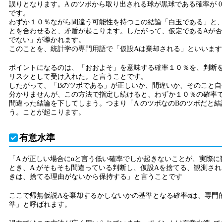
誤りとなります。A のツボから取り出される球が黒球である確率が 0.
です。
わずか１０％ながら間違う可能性を持つこの結論「白玉である」と
とを合わせると、矛盾が起こります。したがって、仮定であるAが否
でない」が導かれます。
このことを、統計学の専門用語で「仮設Aは棄却される」といいま
ポイントになるのは、「おおよそ」を意味する確率１０％を、判断
リスクとして受け入れた。と言うことです。
したがって、「Bのツボである」が正しいか、間違いか、そのこと自
分かりませんが、この方法で指定し続けると、わずか１０％の確率
間違った結論を下してしまう。つまり「A のツボなのBのツボだと
う。ことが起こります。
有意水準
「A が正しい場合にαと言う低い確率でしか起きないことが、実際に
とき、A がそもそも間違っている判断し、仮設Aを捨てる、観測さ
きは、捨てる理由がないから保持する」と言うことです
ここで帰無仮説Aを棄却するかしないかの基準となる確率αは、専門
準」と呼ばれます。