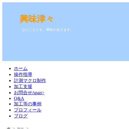
興味津々
なにごとにも、興味があります。
ホーム
操作指導
計測マクロ制作
加工支援
お問合せ/span>
Q&A
加工等の事例
プロフィール
ブログ