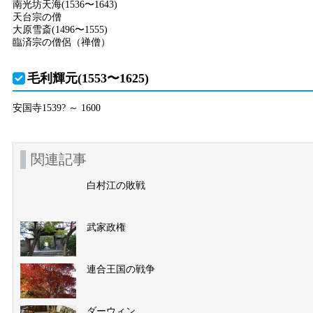
南光坊天海(1536〜1643)
天台宗の僧
大原雪斎(1496〜1555)
臨済宗の僧侶（禅僧）
毛利輝元(1553〜1625)
安国寺1539? ～ 1600
関連記事
白村江の敗戦
武家政権
連合王国の戦争
ダーウィン