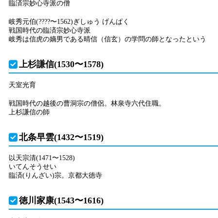
臨済宗妙心寺派の僧
岐秀元伯(????〜1562)ぎしゅう げんぱく
戦国時代の臨済宗妙心寺派
岐秀は信虎の嫡男である晴信（信玄）の学問の師となったという
上杉謙信(1530〜1578)
天室光育
戦国時代の越後の曹洞宗の僧侶。林泉寺六代住職。
上杉謙信の師
北条早雲(1432〜1519)
以天宗清(1471〜1528)
いてんそうせい
臨済(りんざい)宗。京都大徳寺
徳川家康(1543〜1616)