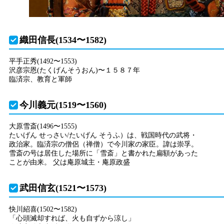
織田信長(1534〜1582)
平手正秀(1492〜1553)
沢彦宗恩(たくげんそうおん)〜１５８７年
臨済宗、教育と軍師
今川義元(1519〜1560)
大原雪斎(1496〜1555)
たいげん せっさい/たいげん そうふ）は、戦国時代の武将・
政治家。臨済宗の僧侶（禅僧）で今川家の家臣。諱は崇孚。
雪斎の号は居住した場所に「雪斎」と書かれた扁額があった
ことが由来。 父は庵原城主・庵原政盛
武田信玄(1521〜1573)
快川紹喜(1502〜1582)
「心頭滅却すれば、火も自ずから涼し」