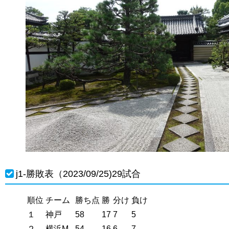
j1-勝敗表（2023/09/25)29試合
順位
チーム
勝ち点
勝
分け
負け
１
神戸
58
17
7
5
２
横浜M
54
16
6
7