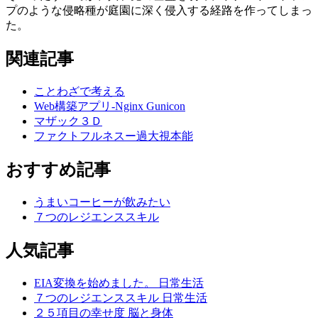
プのような侵略種が庭園に深く侵入する経路を作ってしまっ
た。
関連記事
ことわざで考える
Web構築アプリ-Nginx Gunicon
マザック３Ｄ
ファクトフルネスー過大視本能
おすすめ記事
うまいコーヒーが飲みたい
７つのレジエンススキル
人気記事
EIA変換を始めました。
日常生活
７つのレジエンススキル
日常生活
２５項目の幸せ度
脳と身体