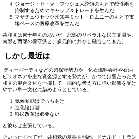
ジョージ・Ｈ・ｗ・ブッシュ大統領のもとで酸性雨を
抑制するためのキャップ＆トレードを生んだ
マサチュウセッツ州知事ミット・ロムニーのもとで市
場ベースの医療改革を生んだ
共和党は何十年ものあいだ、北部のリベラルな民主党員や、
南部と西部の保守派と、多元的に共存し融合してきた。
しかし最近は
ティーパーティなどの超保守勢力や、化石燃料会社や石油
ビリオネアを主な資金源とする勢力が、かつては豊だった共
和党の混合文化を一掃して、病的な考え方に強い影響を受け
やすい単一文化に染めようとしている。
気候変動はでっちあげ
進化論は嘘
移民改革は必要ない
と彼らは主張している。
そいったすべてが、共和党の基盤を弱め、ドナルド・トラン