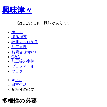
興味津々
なにごとにも、興味があります。
ホーム
操作指導
計測マクロ制作
加工支援
お問合せ/span>
Q&A
加工等の事例
プロフィール
ブログ
TOP
日常生活
多様性の必要
多様性の必要