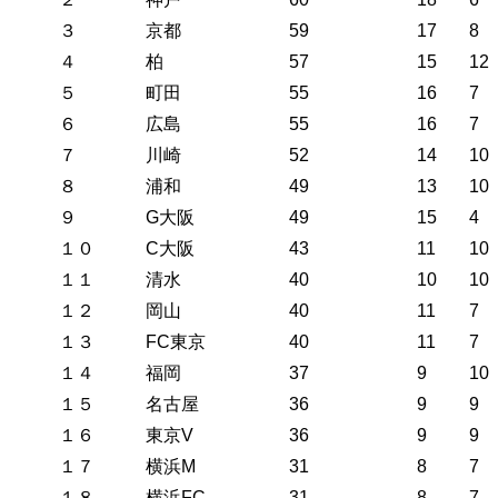
３
京都
59
17
8
４
柏
57
15
12
５
町田
55
16
7
６
広島
55
16
7
７
川崎
52
14
10
８
浦和
49
13
10
９
G大阪
49
15
4
１０
C大阪
43
11
10
１１
清水
40
10
10
１２
岡山
40
11
7
１３
FC東京
40
11
7
１４
福岡
37
9
10
１５
名古屋
36
9
9
１６
東京V
36
9
9
１７
横浜M
31
8
7
１８
横浜FC
31
8
7