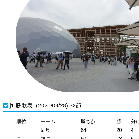
j1-勝敗表（2025/09/28) 32節
順位
チーム
勝ち点
勝
分
１
鹿島
64
20
4
２
神戸
60
18
6