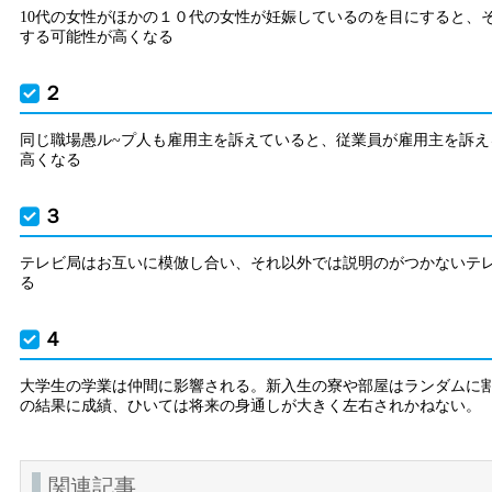
10代の女性がほかの１０代の女性が妊娠しているのを目にすると、
する可能性が高くなる
２
同じ職場愚ル~プ人も雇用主を訴えていると、従業員が雇用主を訴え
高くなる
３
テレビ局はお互いに模倣し合い、それ以外では説明のがつかないテ
る
４
大学生の学業は仲間に影響される。新入生の寮や部屋はランダムに
の結果に成績、ひいては将来の身通しが大きく左右されかねない。
関連記事