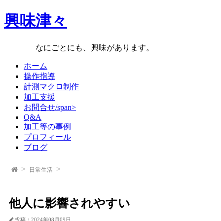
興味津々
なにごとにも、興味があります。
ホーム
操作指導
計測マクロ制作
加工支援
お問合せ/span>
Q&A
加工等の事例
プロフィール
ブログ
日常生活
他人に影響されやすい
投稿：2024年08月09日