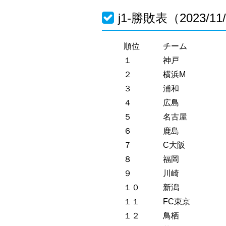
j1-勝敗表（2023/11/
順位
チーム
１
神戸
２
横浜M
３
浦和
４
広島
５
名古屋
６
鹿島
７
C大阪
８
福岡
９
川崎
１０
新潟
１１
FC東京
１２
鳥栖