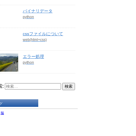
バイナリデータ
python
cssファイルについて
web(html+css)
エラー処理
python
:
グ
脳