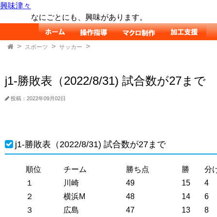
興味津々
なにごとにも、興味があります。
スポーツ
サッカー
j1-勝敗表（2022/8/31) 試合数が27まで
投稿：2022年09月02日
j1-勝敗表（2022/8/31) 試合数が27まで
順位
チーム
勝ち点
勝
分
１
川崎
49
15
4
２
横浜M
48
14
6
３
広島
47
13
8