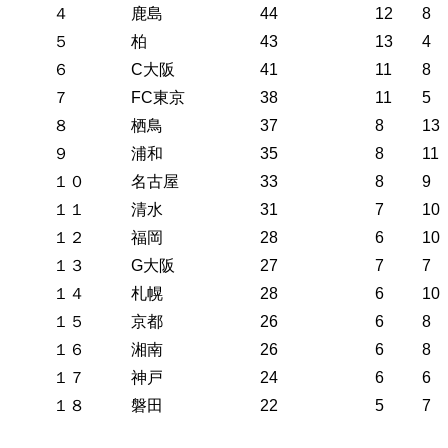
４
鹿島
44
12
8
５
柏
43
13
4
６
C大阪
41
11
8
７
FC東京
38
11
5
８
栖鳥
37
8
13
９
浦和
35
8
11
１０
名古屋
33
8
9
１１
清水
31
7
10
１２
福岡
28
6
10
１３
G大阪
27
7
7
１４
札幌
28
6
10
１５
京都
26
6
8
１６
湘南
26
6
8
１７
神戸
24
6
6
１８
磐田
22
5
7