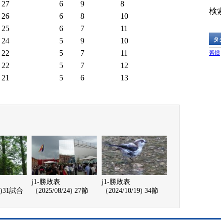
27
6
9
8
検索
26
6
8
10
25
6
7
11
タ
24
5
9
10
22
5
7
11
習慣
22
5
7
12
21
5
6
13
j1-勝敗表
j1-勝敗表
29)31試合
（2025/08/24) 27節
（2024/10/19) 34節