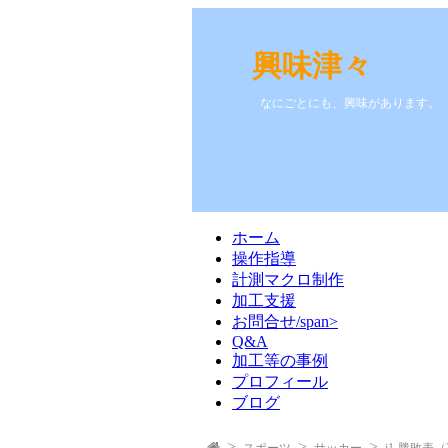
興味津々
なにごとにも、興味があります。
ホーム
操作指導
計測マクロ制作
加工支援
お問合せ/span>
Q&A
加工等の事例
プロフィール
ブログ