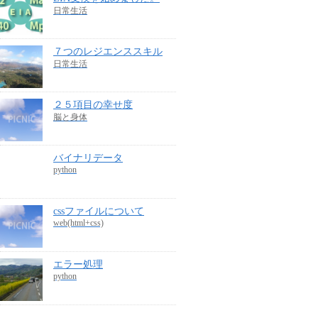
日常生活
７つのレジエンススキル
日常生活
２５項目の幸せ度
脳と身体
バイナリデータ
python
cssファイルについて
web(html+css)
エラー処理
python