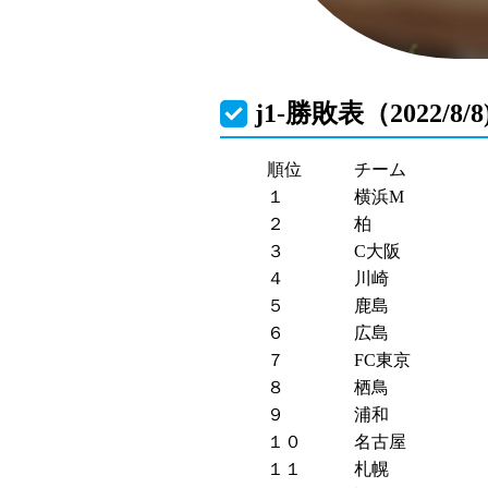
j1-勝敗表（2022/8
順位
チーム
１
横浜M
２
柏
３
C大阪
４
川崎
５
鹿島
６
広島
７
FC東京
８
栖鳥
９
浦和
１０
名古屋
１１
札幌