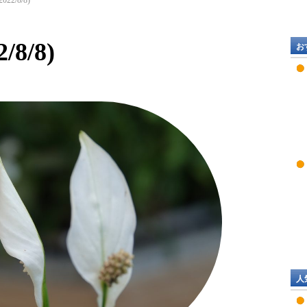
22/8/8)
8/8)
お
人