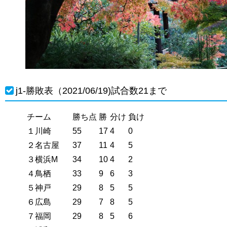
j1-勝敗表（2021/06/19)試合数21まで
チーム
勝ち点
勝
分け
負け
１川崎
55
17
4
0
２名古屋
37
11
4
5
３横浜M
34
10
4
2
４鳥栖
33
9
6
3
５神戸
29
8
5
5
６広島
29
7
8
5
７福岡
29
8
5
6