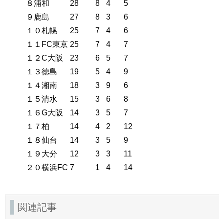
８浦和
28
8
4
5
９鹿島
27
8
3
6
１０札幌
25
7
4
6
１１FC東京
25
7
4
7
１２C大阪
23
6
5
7
１３徳島
19
5
4
9
１４湘南
18
3
9
6
１５清水
15
3
6
8
１６G大阪
14
3
5
7
１７柏
14
4
2
12
１８仙台
14
3
5
9
１９大分
12
3
3
11
２０横浜FC
7
1
4
14
関連記事